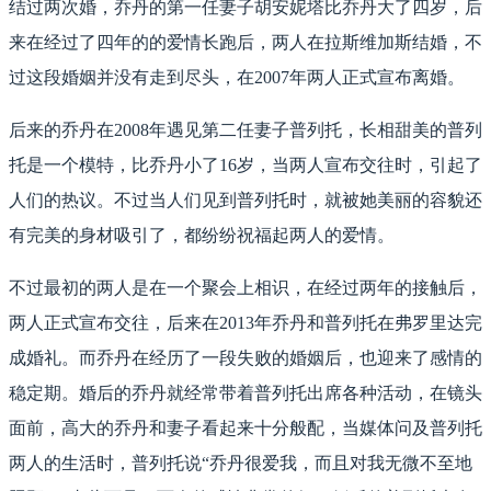
结过两次婚，乔丹的第一任妻子胡安妮塔比乔丹大了四岁，后
来在经过了四年的的爱情长跑后，两人在拉斯维加斯结婚，不
过这段婚姻并没有走到尽头，在2007年两人正式宣布离婚。
后来的乔丹在2008年遇见第二任妻子普列托，长相甜美的普列
托是一个模特，比乔丹小了16岁，当两人宣布交往时，引起了
人们的热议。不过当人们见到普列托时，就被她美丽的容貌还
有完美的身材吸引了，都纷纷祝福起两人的爱情。
不过最初的两人是在一个聚会上相识，在经过两年的接触后，
两人正式宣布交往，后来在2013年乔丹和普列托在弗罗里达完
成婚礼。而乔丹在经历了一段失败的婚姻后，也迎来了感情的
稳定期。婚后的乔丹就经常带着普列托出席各种活动，在镜头
面前，高大的乔丹和妻子看起来十分般配，当媒体问及普列托
两人的生活时，普列托说“乔丹很爱我，而且对我无微不至地