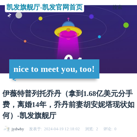
凯发旗舰厅-凯发官网首页
搜索
nice to meet you, too!
伊薇特普列托乔丹（拿到1.68亿美元分手
费，离婚14年，乔丹前妻胡安妮塔现状如
何）-凯发旗舰厅
jydwby
发表于
2024-04-19 12:18:02
浏览
2
评论
0