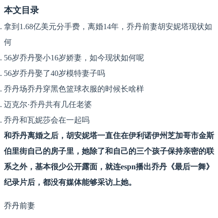
本文目录
拿到1.68亿美元分手费，离婚14年，乔丹前妻胡安妮塔现状如
何
56岁乔丹娶小16岁娇妻，如今现状如何呢
56岁乔丹娶了40岁模特妻子吗
乔丹场乔丹穿黑色篮球衣服的时候长啥样
迈克尔·乔丹共有几任老婆
乔丹和瓦妮莎会在一起吗
和乔丹离婚之后，胡安妮塔一直住在伊利诺伊州芝加哥市金斯
伯里街自己的房子里，她除了和自己的三个孩子保持亲密的联
系之外，基本很少公开露面，就连espn播出乔丹《最后一舞》
纪录片后，都没有媒体能够采访上她。
乔丹前妻