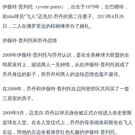
伊薇特·普列托（yvette prieto），出生于1979年，古巴模特，
前nba球员“飞人”迈克尔·乔丹的第二任妻子。2013年4月28
日，二人在佛罗里达的棕榈滩举办了婚礼。
伊薇特·普列托和乔丹恋情
2008年伊薇特·普列托与乔丹认识，是在全美棒球大联盟的全
明星派对上，据说两人一见钟情，从此伊薇特·普列托就成了
乔丹身边的影子，而乔丹对两人的这段恋情也毫不避讳。
在2008年，乔丹和伊薇特·普列托在迈阿密郊区共同买了一套
三居室的房子。
2009年9月，迈克尔·乔丹以球员身份被正式介绍进入奈史密斯
篮球名人堂。在名人堂仪式上，乔丹的母亲德洛莉斯坐在飞人
右边，而他的左边坐着身穿红色礼服的伊薇特·普列托。