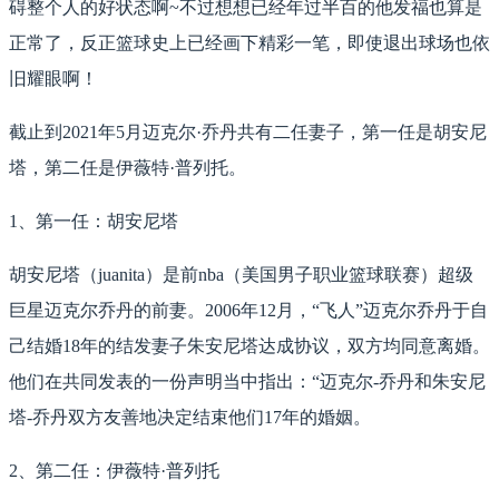
碍整个人的好状态啊~不过想想已经年过半百的他发福也算是
正常了，反正篮球史上已经画下精彩一笔，即使退出球场也依
旧耀眼啊！
截止到2021年5月迈克尔·乔丹共有二任妻子，第一任是胡安尼
塔，第二任是伊薇特·普列托。
1、第一任：胡安尼塔
胡安尼塔（juanita）是前nba（美国男子职业篮球联赛）超级
巨星迈克尔乔丹的前妻。2006年12月，“飞人”迈克尔乔丹于自
己结婚18年的结发妻子朱安尼塔达成协议，双方均同意离婚。
他们在共同发表的一份声明当中指出：“迈克尔-乔丹和朱安尼
塔-乔丹双方友善地决定结束他们17年的婚姻。
2、第二任：伊薇特·普列托