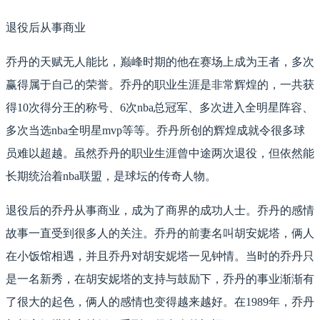
退役后从事商业
乔丹的天赋无人能比，巅峰时期的他在赛场上成为王者，多次
赢得属于自己的荣誉。乔丹的职业生涯是非常辉煌的，一共获
得10次得分王的称号、6次nba总冠军、多次进入全明星阵容、
多次当选nba全明星mvp等等。乔丹所创的辉煌成就令很多球
员难以超越。虽然乔丹的职业生涯曾中途两次退役，但依然能
长期统治着nba联盟，是球坛的传奇人物。
退役后的乔丹从事商业，成为了商界的成功人士。乔丹的感情
故事一直受到很多人的关注。乔丹的前妻名叫胡安妮塔，俩人
在小饭馆相遇，并且乔丹对胡安妮塔一见钟情。当时的乔丹只
是一名新秀，在胡安妮塔的支持与鼓励下，乔丹的事业渐渐有
了很大的起色，俩人的感情也变得越来越好。在1989年，乔丹