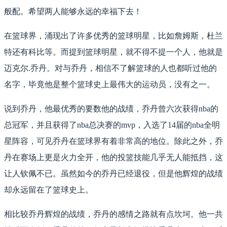
般配。希望两人能够永远的幸福下去！
在篮球界，涌现出了许多优秀的篮球明星，比如詹姆斯，杜兰
特还有科比等。而提到篮球明星，就不得不提一个人，他就是
迈克尔.乔丹。对与乔丹，相信不了解篮球的人也都听过他的
名字，毕竟他是整个篮球史上最伟大的运动员，没有之一。
说到乔丹，他最优秀的要数他的战绩，乔丹曾六次获得nba的
总冠军，并且获得了nba总决赛的mvp，入选了14届的nba全明
星阵容，可见乔丹在篮球界有着非常高的地位。除此之外，乔
丹在赛场上更是火力全开，他的投篮技能几乎无人能抵挡，这
让人钦佩不已。虽然如今的乔丹已经退役，但是他辉煌的战绩
却永远留在了篮球史上。
相比较乔丹辉煌的战绩，乔丹的感情之路就有点坎坷。他一共