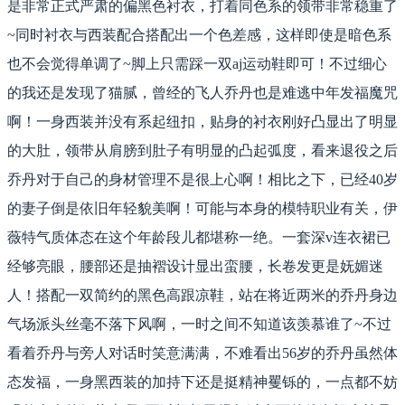
是非常正式严肃的偏黑色衬衣，打着同色系的领带非常稳重了
~同时衬衣与西装配合搭配出一个色差感，这样即使是暗色系
也不会觉得单调了~脚上只需踩一双aj运动鞋即可！不过细心
的我还是发现了猫腻，曾经的飞人乔丹也是难逃中年发福魔咒
啊！一身西装并没有系起纽扣，贴身的衬衣刚好凸显出了明显
的大肚，领带从肩膀到肚子有明显的凸起弧度，看来退役之后
乔丹对于自己的身材管理不是很上心啊！相比之下，已经40岁
的妻子倒是依旧年轻貌美啊！可能与本身的模特职业有关，伊
薇特气质体态在这个年龄段儿都堪称一绝。一套深v连衣裙已
经够亮眼，腰部还是抽褶设计显出蛮腰，长卷发更是妩媚迷
人！搭配一双简约的黑色高跟凉鞋，站在将近两米的乔丹身边
气场派头丝毫不落下风啊，一时之间不知道该羡慕谁了~不过
看着乔丹与旁人对话时笑意满满，不难看出56岁的乔丹虽然体
态发福，一身黑西装的加持下还是挺精神矍铄的，一点都不妨