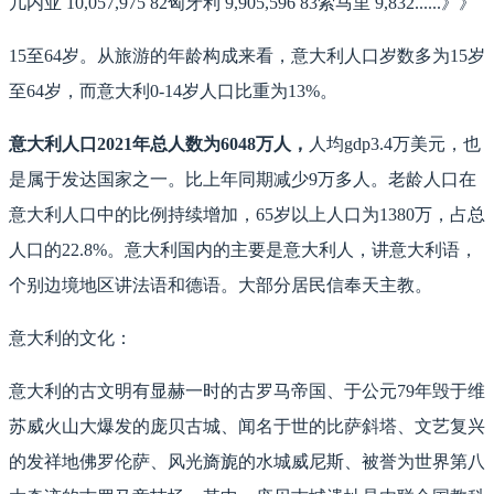
几内亚 10,057,975 82匈牙利 9,905,596 83索马里 9,832......》》
15至64岁。从旅游的年龄构成来看，意大利人口岁数多为15岁
至64岁，而意大利0-14岁人口比重为13%。
意大利人口2021年总人数为6048万人，
人均gdp3.4万美元，也
是属于发达国家之一。比上年同期减少9万多人。老龄人口在
意大利人口中的比例持续增加，65岁以上人口为1380万，占总
人口的22.8%。意大利国内的主要是意大利人，讲意大利语，
个别边境地区讲法语和德语。大部分居民信奉天主教。
意大利的文化：
意大利的古文明有显赫一时的古罗马帝国、于公元79年毁于维
苏威火山大爆发的庞贝古城、闻名于世的比萨斜塔、文艺复兴
的发祥地佛罗伦萨、风光旖旎的水城威尼斯、被誉为世界第八