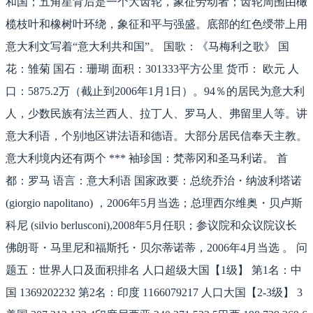
和国；五角星背后是一个大齿轮，象征劳动者；齿轮周围由橄
榄枝叶和橡树叶环绕，象征和平与强盛。底部的红色绶带上用
意大利文写着“意大利共和国”。 国歌：《马梅利之歌》 国
花：雏菊 国石：珊瑚 面积：301333平方公里 货币： 欧元 人
口：5875.2万（截止到2006年1月1日）。94％的居民为意大利
人，少数民族有法兰西人、拉丁人、罗马人、弗留里人等。讲
意大利语，个别地区讲法语和德语。大部分居民信奉天主教。
意大利境内还有两个 *** 袖珍国：梵蒂冈和圣马利诺。 首
都：罗马 语言：意大利语 国家政要：总统乔治・纳波利塔诺
(giorgio napolitano) ，2006年5月当选；总理西尔维奥・贝卢斯
科尼 (silvio berlusconi),2008年5月任职；参议院和众议院议长
佛朗哥・马里尼和福斯托・贝尔蒂诺蒂，2006年4月当选 。 问
题五：世界人口及面积排名 人口超级大国【1级】 第1名：中
国 1369202232 第2名：印度 1166079217 人口大国【2-3级】 3