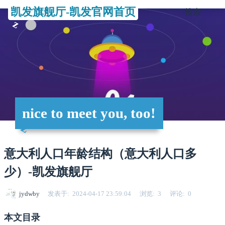
凯发旗舰厅-凯发官网首页
搜索
nice to meet you, too!
意大利人口年龄结构（意大利人口多
少）-凯发旗舰厅
jydwby
发表于
2024-04-17 23:59:04
浏览
3
评论
0
本文目录