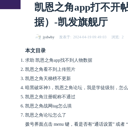
凯恩之角app打不开
据）-凯发旗舰厅
jydwby
发表于
2024-04-19 09:49:03
浏览
2
本文目录
求助 凯恩之角app找不到人物数据
凯恩之角看不到上传照片
凯恩之角天梯榜不更新
暗黑破坏神3，凯恩之角论坛，我是学徒级别，怎
凯恩之角注册昵称不通过
凯恩之角战网tag怎么填
凯恩之角论坛怎么了
拨号界面点击 menu 键，看是否有“通话设置” 或