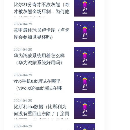
比尔21分奇才不敌灰熊（奇
才被灰熊全场压制，为何他
们被压得这么惨）
2024-04-29
意甲最佳球员卢卡库（卢卡
库会参加世界杯吗）
2024-04-29
华为鸿蒙系统用着怎么样
（华为鸿蒙系统好用吗）
2024-04-29
vivo手机usb调试在哪里
（vivo x6的usb调试在哪
里）
2024-04-29
比斯利cba数据（比斯利为
何没有重回山东除了丁彦雨
航原因，背后还有个悲伤故
2024-04-29
事）